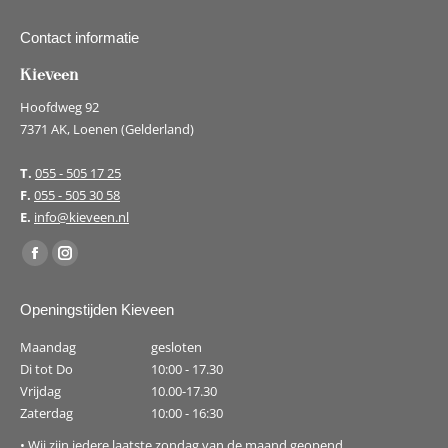
Contact informatie
Kieveen
Hoofdweg 92
7371 AK, Loenen (Gelderland)
T.
055 - 505 17 25
F.
055 - 505 30 58
E.
info@kieveen.nl
Vind ons op:
Facebook
Instagram
page
page
Openingstijden Kieveen
opens
opens
in
in
Maandag
gesloten
new
new
Di tot Do
10:00 - 17.30
Vrijdag
10.00-17.30
window
window
Zaterdag
10:00 - 16:30
• Wij zijn iedere laatste zondag van de maand geopend